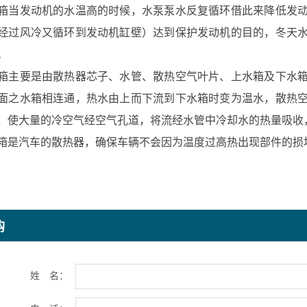
发动机的水温高的时候，水泵泵水反复循环借此来降低发动
经过风冷又循环到发动机缸壁）达到保护发动机的目的，冬天
。
要是由散热器芯子、水管、散热空气叶片、上水箱及下水箱
面之水箱相连通，热水由上而下流到下水箱时变为温水，散热
，使大量的冷空气经空气孔道，将流经水管中冷却水的热量吸收
汽车的散热器，确保车辆不会因为温度过高热出现部件的损
购
姓 名：